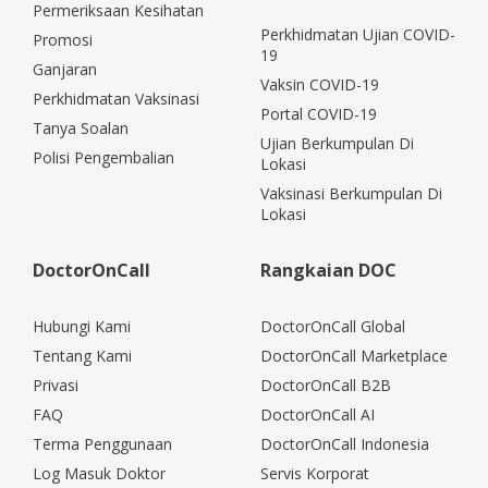
Permeriksaan Kesihatan
Perkhidmatan Ujian COVID-
Promosi
19
Ganjaran
Vaksin COVID-19
Perkhidmatan Vaksinasi
Portal COVID-19
Tanya Soalan
Ujian Berkumpulan Di
Polisi Pengembalian
Lokasi
Vaksinasi Berkumpulan Di
Lokasi
DoctorOnCall
Rangkaian DOC
Hubungi Kami
DoctorOnCall Global
Tentang Kami
DoctorOnCall Marketplace
Privasi
DoctorOnCall B2B
FAQ
DoctorOnCall AI
Terma Penggunaan
DoctorOnCall Indonesia
Log Masuk Doktor
Servis Korporat