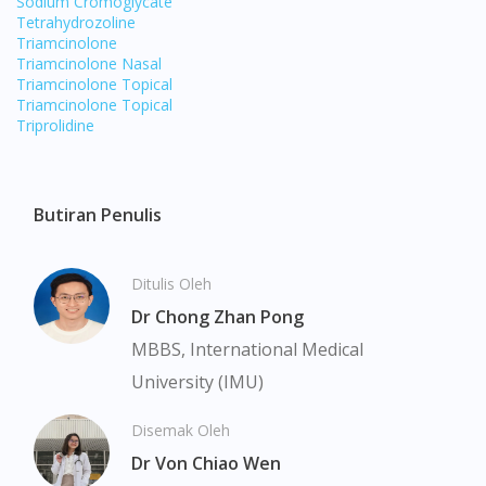
Sodium Cromoglycate
You seem to be shopping from Singapore
Tetrahydrozoline
Triamcinolone
Triamcinolone Nasal
You are currently on DoctorOnCall.com.my, our Malaysian
Triamcinolone Topical
site.
Triamcinolone Topical
Triprolidine
To serve you better, would you like to head over to
DoctorOnCall Singapore
?
Continue to DoctorOnCall Singapore
Butiran Penulis
No, please do not redirect me
Ditulis Oleh
Dr Chong Zhan Pong
MBBS, International Medical
University (IMU)
Disemak Oleh
Dr Von Chiao Wen