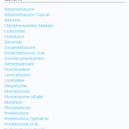
Betamethasone
Betamethasone Topical
Bilastine
Chlorpheniramine Maleate
Ciclesonide
Clobetasol
Desonide
Dexamethasone
Dexamethasone Oral
Dexchlorpheniramine
Dimenhydrinate
Fexofenadine
Levocetirizine
Loratadine
Mequitazine
Mometasone
Mometasone Inhaler
Morphine
Phenylephrine
Visit DoctorOnCall Singapore
Prednisolone
Prednisolone Opthalmic
Prednisolone Oral