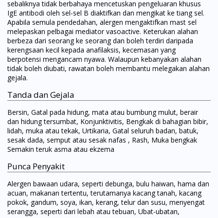
sebaliknya tidak berbahaya mencetuskan pengeluaran khusus
IgE antibodi oleh sel-sel B diaktifkan dan mengikat ke tiang sel.
Apabila semula pendedahan, alergen mengaktifkan mast sel
melepaskan pelbagai mediator vasoactive. Keterukan alahan
berbeza dari seorang ke seorang dan boleh terdiri daripada
kerengsaan kecil kepada anafilaksis, kecemasan yang
berpotensi mengancam nyawa. Walaupun kebanyakan alahan
tidak boleh diubati, rawatan boleh membantu melegakan alahan
gejala.
Tanda dan Gejala
Bersin, Gatal pada hidung, mata atau bumbung mulut, berair
dan hidung tersumbat, Konjunktivitis, Bengkak di bahagian bibir,
lidah, muka atau tekak, Urtikaria, Gatal seluruh badan, batuk,
sesak dada, semput atau sesak nafas , Rash, Muka bengkak
Semakin teruk asma atau ekzema
Punca Penyakit
Alergen bawaan udara, seperti debunga, bulu haiwan, hama dan
acuan, makanan tertentu, terutamanya kacang tanah, kacang
pokok, gandum, soya, ikan, kerang, telur dan susu, menyengat
serangga, seperti dari lebah atau tebuan, Ubat-ubatan,